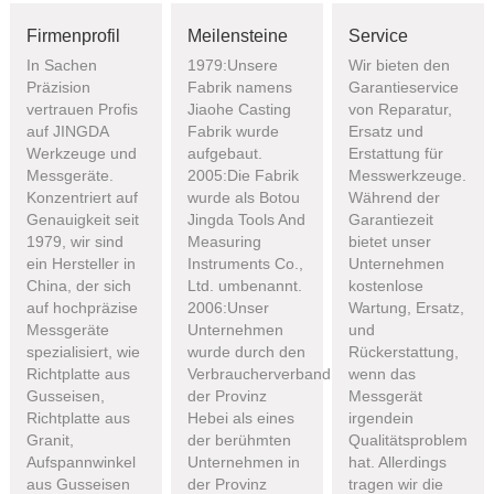
Firmenprofil
Meilensteine
Service
In Sachen
1979:Unsere
Wir bieten den
Präzision
Fabrik namens
Garantieservice
vertrauen Profis
Jiaohe Casting
von Reparatur,
auf JINGDA
Fabrik wurde
Ersatz und
Werkzeuge und
aufgebaut.
Erstattung für
Messgeräte.
2005:Die Fabrik
Messwerkzeuge.
Konzentriert auf
wurde als Botou
Während der
Genauigkeit seit
Jingda Tools And
Garantiezeit
1979, wir sind
Measuring
bietet unser
ein Hersteller in
Instruments Co.,
Unternehmen
China, der sich
Ltd. umbenannt.
kostenlose
auf hochpräzise
2006:Unser
Wartung, Ersatz,
Messgeräte
Unternehmen
und
spezialisiert, wie
wurde durch den
Rückerstattung,
Richtplatte aus
Verbraucherverband
wenn das
Gusseisen,
der Provinz
Messgerät
Richtplatte aus
Hebei als eines
irgendein
Granit,
der berühmten
Qualitätsproblem
Aufspannwinkel
Unternehmen in
hat. Allerdings
aus Gusseisen
der Provinz
tragen wir die